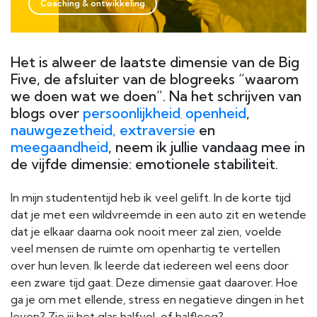
Coaching & ontwikkeling
Het is alweer de laatste dimensie van de Big
Five, de afsluiter van de blogreeks “waarom
we doen wat we doen”. Na het schrijven van
blogs over
persoonlijkheid
openheid
,
,
nauwgezetheid,
extraversie
en
meegaandheid
, neem ik jullie vandaag mee in
de vijfde dimensie: emotionele stabiliteit.
In mijn studententijd heb ik veel gelift. In de korte tijd
dat je met een wildvreemde in een auto zit en wetende
dat je elkaar daarna ook nooit meer zal zien, voelde
veel mensen de ruimte om openhartig te vertellen
over hun leven. Ik leerde dat iedereen wel eens door
een zware tijd gaat. Deze dimensie gaat daarover. Hoe
ga je om met ellende, stress en negatieve dingen in het
leven? Zie jij het glas halfvol, of halfleeg?