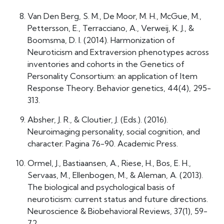
Van Den Berg, S. M., De Moor, M. H., McGue, M.,
Pettersson, E., Terracciano, A., Verweij, K. J., &
Boomsma, D. I. (2014). Harmonization of
Neuroticism and Extraversion phenotypes across
inventories and cohorts in the Genetics of
Personality Consortium: an application of Item
Response Theory. Behavior genetics, 44(4), 295-
313.
Absher, J. R., & Cloutier, J. (Eds.). (2016).
Neuroimaging personality, social cognition, and
character. Pagina 76-90. Academic Press.
Ormel, J., Bastiaansen, A., Riese, H., Bos, E. H.,
Servaas, M., Ellenbogen, M., & Aleman, A. (2013).
The biological and psychological basis of
neuroticism: current status and future directions.
Neuroscience & Biobehavioral Reviews, 37(1), 59-
72.