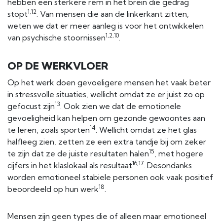
hebben een sterkere rem in het brein die gedrag
1,12
stopt
. Van mensen die aan de linkerkant zitten,
weten we dat er meer aanleg is voor het ontwikkelen
1,2,10
van psychische stoornissen
.
OP DE WERKVLOER
Op het werk doen gevoeligere mensen het vaak beter
in stressvolle situaties, wellicht omdat ze er juist zo op
13
gefocust zijn
. Ook zien we dat de emotionele
gevoeligheid kan helpen om gezonde gewoontes aan
14
te leren, zoals sporten
. Wellicht omdat ze het glas
halfleeg zien, zetten ze een extra tandje bij om zeker
15
te zijn dat ze de juiste resultaten halen
, met hogere
16,17
cijfers in het klaslokaal als resultaat
. Desondanks
worden emotioneel stabiele personen ook vaak positief
18
beoordeeld op hun werk
.
Mensen zijn geen types die of alleen maar emotioneel