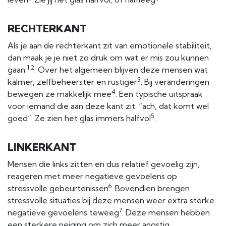
RECHTERKANT
Als je aan de rechterkant zit van emotionele stabiliteit,
dan maak je je niet zo druk om wat er mis zou kunnen
1,2
gaan
. Over het algemeen blijven deze mensen wat
3
kalmer, zelfbeheerster en rustiger
. Bij veranderingen
4
bewegen ze makkelijk mee
. Een typische uitspraak
voor iemand die aan deze kant zit: “ach, dat komt wel
5
goed”. Ze zien het glas immers halfvol
.
LINKERKANT
Mensen die links zitten en dus relatief gevoelig zijn,
reageren met meer negatieve gevoelens op
6
stressvolle gebeurtenissen
. Bovendien brengen
stressvolle situaties bij deze mensen weer extra sterke
7
negatieve gevoelens teweeg
. Deze mensen hebben
een sterkere neiging om zich meer angstig,