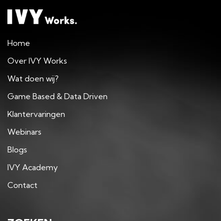
Home
Over IVY Works
Wat doen wij?
Game Based & Data Driven
Klantervaringen
Webinars
Blogs
IVY Academy
Contact