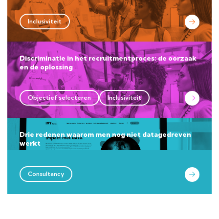
Inclusiviteit
Discriminatie in het recruitmentproces: de oorzaak
en de oplossing
Objectief selecteren
Inclusiviteit
Drie redenen waarom men nog niet datagedreven
werkt
Consultancy