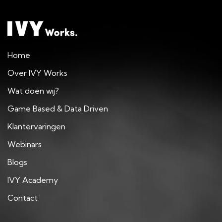
Home
Over IVY Works
Wat doen wij?
Game Based & Data Driven
Klantervaringen
Webinars
Blogs
IVY Academy
Contact