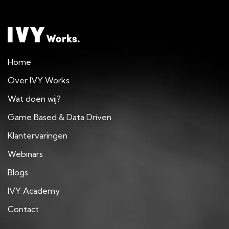
Home
Over IVY Works
Wat doen wij?
Game Based & Data Driven
Klantervaringen
Webinars
Blogs
IVY Academy
Contact