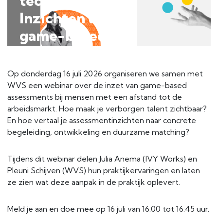
technologie:
Inzichten uit
game-based
assessment in
de
Op donderdag 16 juli 2026 organiseren we samen met
praktijk│Webinar
WVS een webinar over de inzet van game-based
assessments bij mensen met een afstand tot de
IVYWorks x
arbeidsmarkt. Hoe maak je verborgen talent zichtbaar?
WVS 16-07-
En hoe vertaal je assessmentinzichten naar concrete
begeleiding, ontwikkeling en duurzame matching?
2026
Tijdens dit webinar delen Julia Anema (IVY Works) en
Pleuni Schijven (WVS) hun praktijkervaringen en laten
ze zien wat deze aanpak in de praktijk oplevert.
Meld je aan en doe mee op 16 juli van 16:00 tot 16:45 uur.