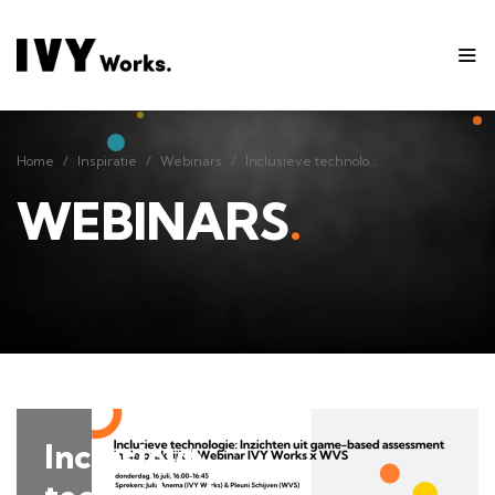
Home
Inspiratie
Webinars
Inclusieve technologie: Inzichten uit game-based assessment in de praktijk│Webinar IVYWorks x WVS 16-07-2026
Home
Inspiratie
Webinars
Inclusieve technologie: Inzichten uit game-based assessment in de praktijk│Webinar IVYWorks x WVS 16-07-2026
WEBINARS
.
Inclusieve