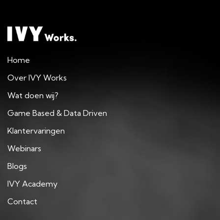
Home
Over IVY Works
Wat doen wij?
Game Based & Data Driven
Klantervaringen
Webinars
Blogs
IVY Academy
Contact